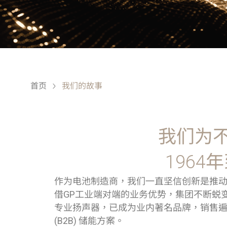
首页
我们的故事
我们为
196
作为电池制造商，我们一直坚信创新是推动
借GP工业端对端的业务优势，集团不断蜕变拓
专业扬声器，已成为业内著名品牌，销售遍
(B2B) 储能方案。